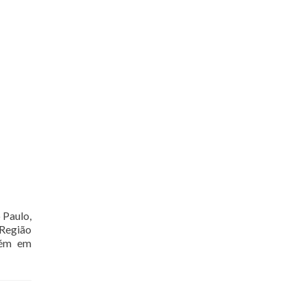
 Paulo,
 Região
mbém em